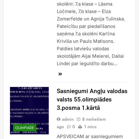
skolēni: 7.a klase – Lāsma
Ločmele, 7.b klase – Elza
Zomerfelde un Agnija Tulinska.
Pateicību par piedalīšanos
saņēma 7.a skolēni Karlīna
Kriviša un Pauls Matisons.
Paldies latviešu valodas
skolotājām Aijai Meierei, Dailai
Lindei par ieguldīto darbu…
Sasniegumi Angļu valodas
valsts 55.olimpiādes
3.posma 1.kārtā
admin
8 mēnešiem
ago
0
1 mins
OLIMPIĀDE
APSVEICAM ar sasniegumiem