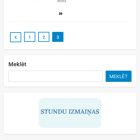
mins
1
2
3
Meklēt
MEKLĒT