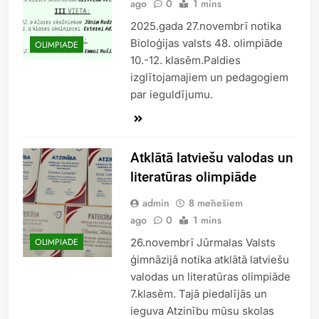
ago
0
1 mins
2025.gada 27.novembrī notika
Bioloģijas valsts 48. olimpiāde
OLIMPIĀDE
10.-12. klasēm.Paldies
izglītojamajiem un pedagogiem
par ieguldījumu.
Atklātā latviešu valodas un
literatūras olimpiāde
admin
8 mēnešiem
ago
0
1 mins
26.novembrī Jūrmalas Valsts
OLIMPIĀDE
ģimnāzijā notika atklātā latviešu
valodas un literatūras olimpiāde
7.klasēm. Tajā piedalījās un
ieguva Atzinību mūsu skolas