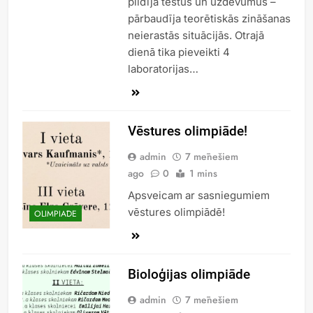
pildīja testus un uzdevumus –
pārbaudīja teorētiskās zināšanas
neierastās situācijās. Otrajā
dienā tika pieveikti 4
laboratorijas…
Vēstures olimpiāde!
admin
7 mēnešiem
ago
0
1 mins
Apsveicam ar sasniegumiem
vēstures olimpiādē!
OLIMPIĀDE
Bioloģijas olimpiāde
admin
7 mēnešiem