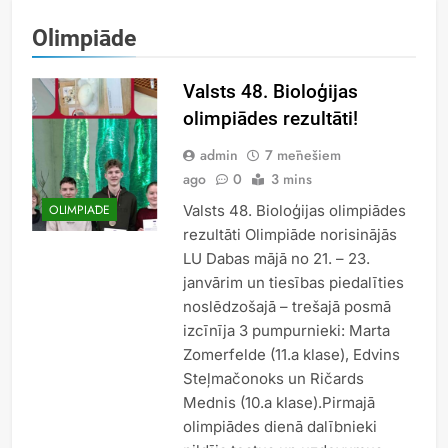
Olimpiāde
Valsts 48. Bioloģijas
olimpiādes rezultāti!
admin
7 mēnešiem
ago
0
3 mins
Valsts 48. Bioloģijas olimpiādes
OLIMPIĀDE
rezultāti Olimpiāde norisinājās
LU Dabas mājā no 21. – 23.
janvārim un tiesības piedalīties
noslēdzošajā – trešajā posmā
izcīnīja 3 pumpurnieki: Marta
Zomerfelde (11.a klase), Edvins
Steļmačonoks un Ričards
Mednis (10.a klase).Pirmajā
olimpiādes dienā dalībnieki