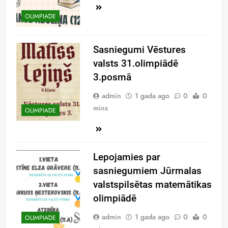
OLIMPIĀDE
Sasniegumi Vēstures
valsts 31.olimpiādē
3.posmā
admin
1 gada ago
0
0
mins
OLIMPIĀDE
Lepojamies par
sasniegumiem Jūrmalas
valstspilsētas matemātikas
olimpiādē
admin
1 gada ago
0
0
OLIMPIĀDE