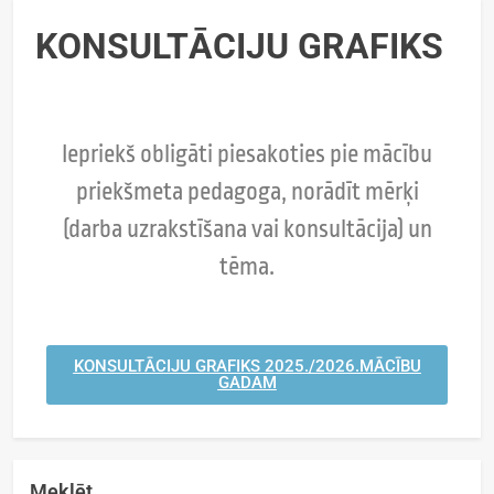
KONSULTĀCIJU GRAFIKS
Iepriekš obligāti piesakoties pie mācību
priekšmeta pedagoga, norādīt mērķi
(darba uzrakstīšana vai konsultācija) un
tēma.
KONSULTĀCIJU GRAFIKS 2025./2026.MĀCĪBU
GADAM
Meklēt