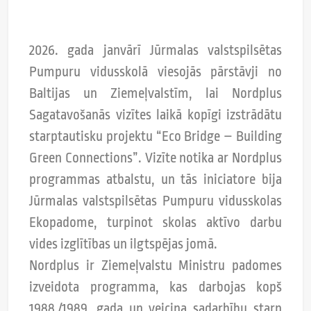
2026. gada janvārī Jūrmalas valstspilsētas
Pumpuru vidusskolā viesojās pārstāvji no
Baltijas un Ziemeļvalstīm, lai Nordplus
Sagatavošanās vizītes laikā kopīgi izstrādātu
starptautisku projektu “Eco Bridge – Building
Green Connections”. Vizīte notika ar Nordplus
programmas atbalstu, un tās iniciatore bija
Jūrmalas valstspilsētas Pumpuru vidusskolas
Ekopadome, turpinot skolas aktīvo darbu
vides izglītības un ilgtspējas jomā.
Nordplus ir Ziemeļvalstu Ministru padomes
izveidota programma, kas darbojas kopš
1988./1989. gada un veicina sadarbību starp