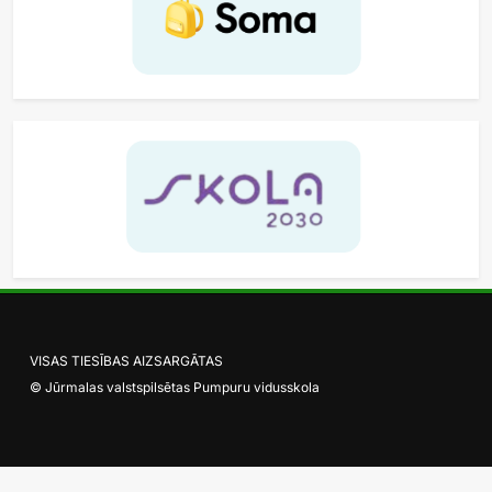
VISAS TIESĪBAS AIZSARGĀTAS
© Jūrmalas valstspilsētas Pumpuru vidusskola