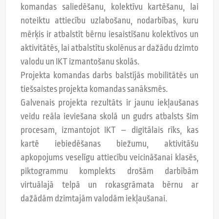
komandas saliedēšanu, kolektīvu kartēšanu, lai
noteiktu attiecību uzlabošanu, nodarbības, kuru
mērķis ir atbalstīt bērnu iesaistīšanu kolektīvos un
aktivitātēs, lai atbalstītu skolēnus ar dažādu dzimto
valodu un IKT izmantošanu skolās.
Projekta komandas darbs balstījās mobilitātēs un
tiešsaistes projekta komandas sanāksmēs.
Galvenais projekta rezultāts ir jaunu iekļaušanas
veidu reāla ieviešana skolā un gudrs atbalsts šim
procesam, izmantojot IKT – digitālais rīks, kas
kartē iebiedēšanas biežumu, aktivitāšu
apkopojums veselīgu attiecību veicināšanai klasēs,
piktogrammu komplekts drošām darbībām
virtuālajā telpā un rokasgrāmata bērnu ar
dažādām dzimtajām valodām iekļaušanai.