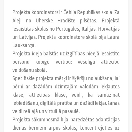
Projekta koordinators ir Čehija Republikas skola Za
Aleji no Uherske Hradište pilsētas. Projektā
iesaistītas skolas no Portugāles, Itālijas, Horvātijas
un Latvijas. Projekta koordinatore skolā bija Laura
Lauksarga.
Projekta ideja balstās uz izglītības pieejā iesaistīto
personu kopīgo vērtību: veselīgu attiecību
veidošanu skolā.
Specifiskie projekta mērķi ir šķēršļu nojaukšana, lai
bērni ar dažādām dzimtajām valodām iekļautos
klasē, attiecības klasē, veidi, kā samazināt
iebiedēšanu, digitālā pratība un dažādi iekļaušanas
veidi reālajā un virtuālā pasaulē.
Projekta sākumposmā bija paredzētas adaptācijas
dienas bērniem ārpus skolas, koncentrējoties uz