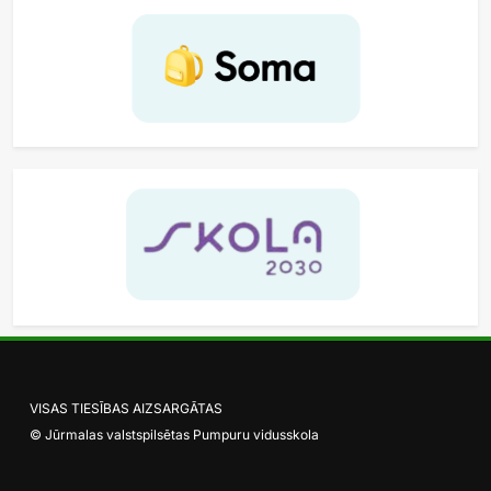
VISAS TIESĪBAS AIZSARGĀTAS
© Jūrmalas valstspilsētas Pumpuru vidusskola