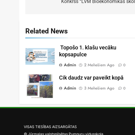
Konkrss “LVM Bioekonomikas skol
Related News
Topošo 1. klašu vecāku
kopsapulce
Admin
2 Mēnešiem Ago
0
Cik daudz var paveikt kopā
Admin
3 Mēnešiem Ago
0
VISAS TIESĪBAS AIZSARGĀTAS
© Jūrmalas valstspilsētas Pumpuru vidusskola