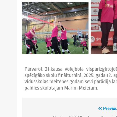
Pārvarot 21.kausa volejbolā vispārizglītoj
spēcīgāko skolu finālturnīrā, 2025. gada 12. a
vidusskolas meitenes godam sevi parādīja lab
paldies skolotājam Mārim Meieram.
Previou