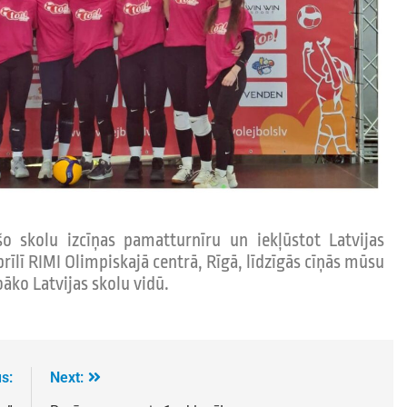
ošo skolu izcīņas pamatturnīru un iekļūstot Latvijas
prīlī RIMI Olimpiskajā centrā, Rīgā, līdzīgās cīņās mūsu
āko Latvijas skolu vidū.
s:
Next: