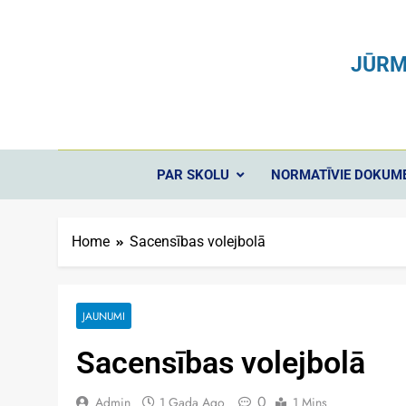
JŪRM
PAR SKOLU
NORMATĪVIE DOKUM
Home
Sacensības volejbolā
JAUNUMI
Sacensības volejbolā
0
Admin
1 Gada Ago
1 Mins