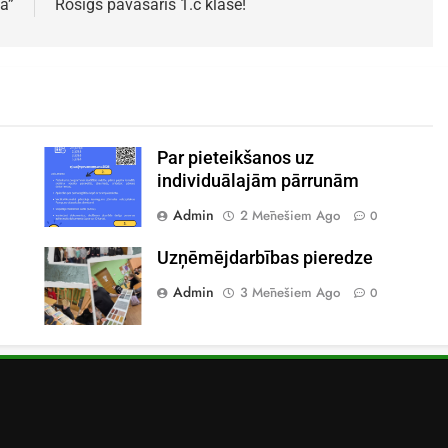
a”
Rosīgs pavasaris 1.c klasē!
Par pieteikšanos uz
individuālajām pārrunām
Admin
2 Mēnešiem Ago
0
Uzņēmējdarbības pieredze
Admin
3 Mēnešiem Ago
0