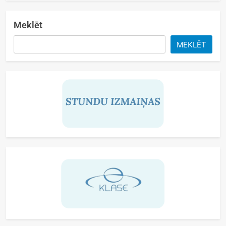
Meklēt
MEKLĒT