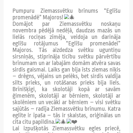
Pumpuru Ziemassvētku brīnums “Eglīšu
promenādē” Majoros!
Domājot par Ziemassvētku noskaņu
novembra pēdējā nedēļā, daudzas mazās un
lielās rociņas zīmēja, veidoja un darināja
eglīšu rotājumus “Eglīšu promenādei”
Majoros. Tās aizdedza svētku uguntiņu
sirsniņās, stiprināja ticību svētku pārvērtību
brīnumam un ar labajām domām atvēra savas
sirdis gaismai. Laiks gan bija īsts ziemas niķis
– drēgns, vējains un pelēks, bet sirdīs valdīja
silts prieks, un rotāšanas prieks bija liels.
Brīnišķīgi, ka skolotāji kopā ar savām
ģimenēm, skolotāji ar bērniem, skolotāji ar
skolēniem un vecāki ar bērniem – visi svētku
sajūtās – radīja Ziemassvētku brīnumu. Katra
eglīte ir īpaša – tās ir skaistas, oriģinālas un
cita citu papildina.
Lai izpušķotās Ziemassvētku egles priecē,