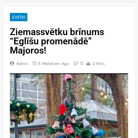
SVĒTKI
Ziemassvētku brīnums
“Eglīšu promenādē”
Majoros!
0
Admin
8 Mēnešiem Ago
2 Mins