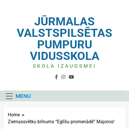
JŪRMALAS
VALSTSPILSĒTAS
PUMPURU
VIDUSSKOLA
SKOLA IZAUGSMEI
MENU
Home
Ziemassvētku brīnums “Eglīšu promenādē” Majoros!