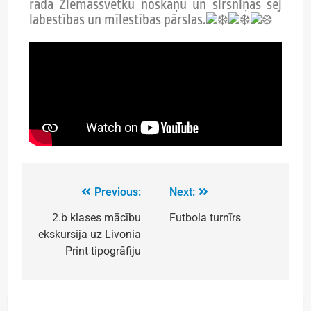
rada Ziemassvētku noskaņu un sirsniņās sēj
labestības un mīlestības pārslas.
Previous:
Next:
2.b klases mācību
Futbola turnīrs
ekskursija uz Livonia
Print tipogrāfiju