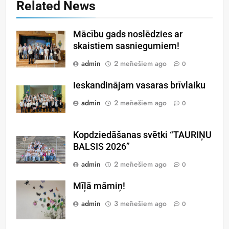
Related News
Mācību gads noslēdzies ar
skaistiem sasniegumiem!
admin
2 mēnešiem ago
0
Ieskandinājam vasaras brīvlaiku
admin
2 mēnešiem ago
0
Kopdziedāšanas svētki “TAURIŅU
BALSIS 2026”
admin
2 mēnešiem ago
0
Mīļā māmiņ!
admin
3 mēnešiem ago
0