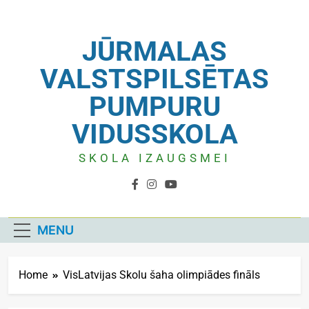
JŪRMALAS
VALSTSPILSĒTAS
PUMPURU
VIDUSSKOLA
SKOLA IZAUGSMEI
MENU
Home
VisLatvijas Skolu šaha olimpiādes fināls