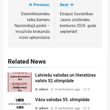
Previous:
Next:
Desmitklasnieku
Eiropas Savienības
talka Ķemeru
Jauno zinātnieku
Nacionālajā parkā –
konkurss 2026. gada
invazīvās krokainās
septembrī
rozes apkarošana
Related News
Latviešu valodas un literatūras
valsts 52.olimpiāde
admin
4 mēnešiem ago
0
Vācu valodas 55. olimpiāde
admin
4 mēnešiem ago
0