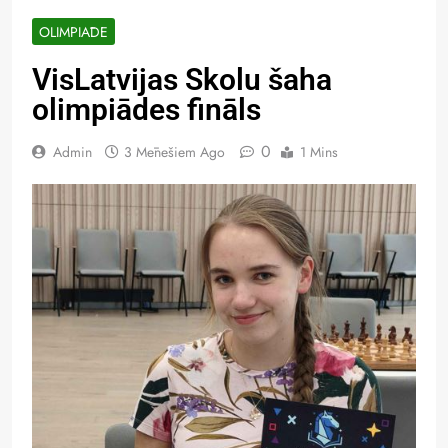
OLIMPIĀDE
VisLatvijas Skolu šaha
olimpiādes fināls
0
Admin
3 Mēnešiem Ago
1 Mins