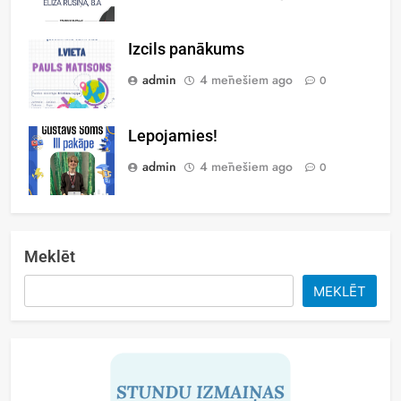
Izcils panākums
admin
4 mēnešiem ago
0
Lepojamies!
admin
4 mēnešiem ago
0
Meklēt
MEKLĒT