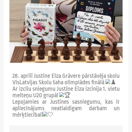
28. aprīlī Justīne Elza Grāvere pārstāvēja skolu
VisLatvijas Skolu šaha olimpiādes finālā
Ar izcilu sniegumu Justīne Elza izcīnīja 1. vietu
meiteņu U20 grupā!
Lepojamies ar Justīnes sasniegumu, kas ir
apliecinājums neatlaidīgam darbam un
mērķtiecībai!