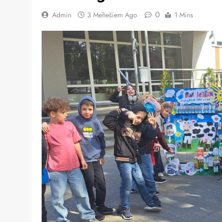
0
Admin
3 Mēnešiem Ago
1 Mins