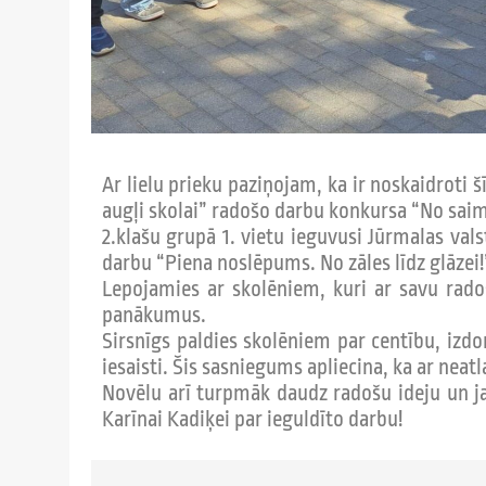
Ar lielu prieku paziņojam, ka ir noskaidroti
augļi skolai” radošo darbu konkursa “No saim
2.klašu grupā 1. vietu ieguvusi Jūrmalas va
darbu “Piena noslēpums. No zāles līdz glāzei!
Lepojamies ar skolēniem, kuri ar savu rado
panākumus.
Sirsnīgs paldies skolēniem par centību, izd
iesaisti. Šis sasniegums apliecina, ka ar neat
Novēlu arī turpmāk daudz radošu ideju un ja
Karīnai Kadiķei par ieguldīto darbu!