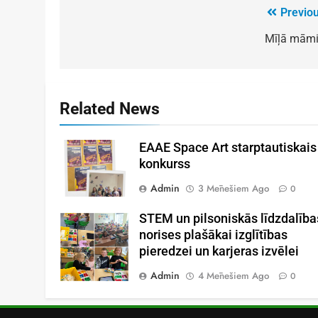
Previou
Mīļā māmi
Related News
EAAE Space Art starptautiskais
konkurss
Admin
3 Mēnešiem Ago
0
STEM un pilsoniskās līdzdalība
norises plašākai izglītības
pieredzei un karjeras izvēlei
Admin
4 Mēnešiem Ago
0