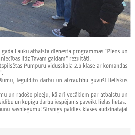
 šī gada Lauku atbalsta dienesta programmas “Piens un
niecības līdz Tavam galdam” rezultāti.
lstspilsētas Pumpuru vidusskola 2.b klase ar komandas
”.
šumu, ieguldīto darbu un aizrautību guvuši lieliskus
omu un radošo pieeju, kā arī vecākiem par atbalstu un
laidību un kopīgu darbu iespējams paveikt lielas lietas.
unu sasniegumu! Sirsnīgs paldies klases audzinātājai