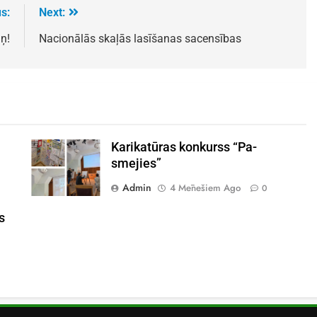
s:
Next:
ņ!
Nacionālās skaļās lasīšanas sacensības
Karikatūras konkurss “Pa-
smejies”
Admin
4 Mēnešiem Ago
0
s