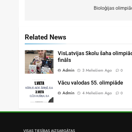
Bioloģijas olimpiā
Related News
VisLatvijas Skolu šaha olimpiā
fināls
Admin
3 Mēnešiem Ago
0
Vācu valodas 55. olimpiāde
Admin
4 Mēnešiem Ago
0
VISAS TIESĪBAS AIZSARGĀTAS