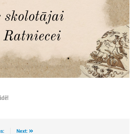
ādē!
s:
Next: