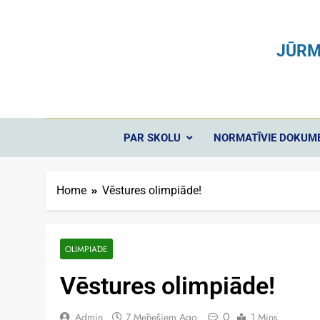
JŪRM
PAR SKOLU
NORMATĪVIE DOKUM
Home
Vēstures olimpiāde!
OLIMPIĀDE
Vēstures olimpiāde!
0
Admin
7 Mēnešiem Ago
1 Mins