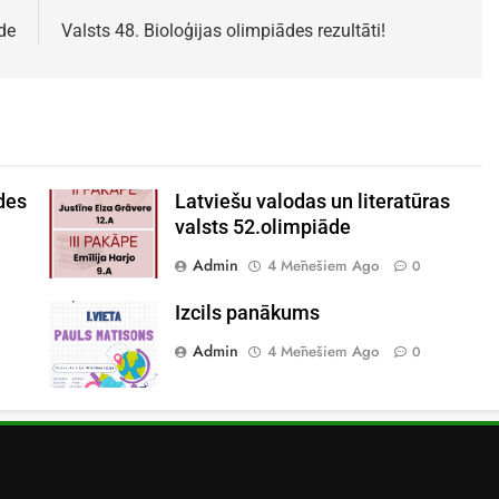
de
Valsts 48. Bioloģijas olimpiādes rezultāti!
des
Latviešu valodas un literatūras
valsts 52.olimpiāde
Admin
4 Mēnešiem Ago
0
Izcils panākums
Admin
4 Mēnešiem Ago
0