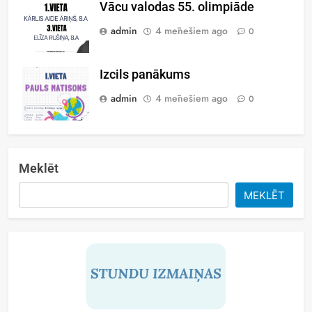
Vācu valodas 55. olimpiāde
admin
4 mēnešiem ago
0
Izcils panākums
admin
4 mēnešiem ago
0
Meklēt
MEKLĒT