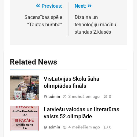
Previous:
Next:
Sacensības spēle
Dizaina un
“Tautas bumba”
tehnoloģiju mācību
stundas 2.klasēs
Related News
VisLatvijas Skolu šaha
olimpiādes fināls
admin
3 mēnešiem ago
0
Latviešu valodas un literatūras
valsts 52.olimpiāde
admin
4 mēnešiem ago
0