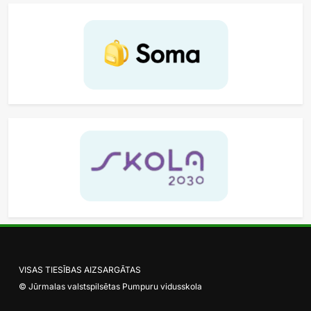
VISAS TIESĪBAS AIZSARGĀTAS
© Jūrmalas valstspilsētas Pumpuru vidusskola