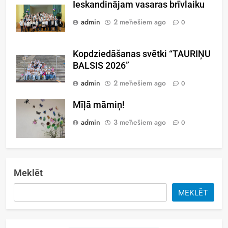
Ieskandinājam vasaras brīvlaiku
admin
2 mēnešiem ago
0
Kopdziedāšanas svētki “TAURIŅU
BALSIS 2026”
admin
2 mēnešiem ago
0
Mīļā māmiņ!
admin
3 mēnešiem ago
0
Meklēt
MEKLĒT