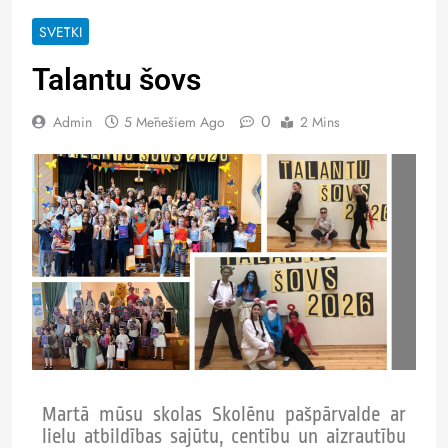
SVĒTKI
Talantu šovs
0
Admin
5 Mēnešiem Ago
2 Mins
Martā mūsu skolas Skolēnu pašpārvalde ar
lielu atbildības sajūtu, centību un aizrautību