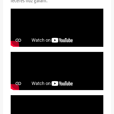
ieceres līdz galam.