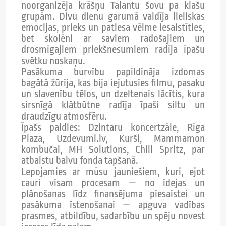
noorganizēja krāšņu Talantu šovu pa klašu
grupām. Divu dienu garumā valdīja lieliskas
emocijas, prieks un patiesa vēlme iesaistīties,
bet skolēni ar saviem radošajiem un
drosmīgajiem priekšnesumiem radīja īpašu
svētku noskaņu.
Pasākuma burvību papildināja izdomas
bagātā žūrija, kas bija iejutusies filmu, pasaku
un slavenību tēlos, un dzeltenais lācītis, kura
sirsnīgā klātbūtne radīja īpaši siltu un
draudzīgu atmosfēru.
Īpašs paldies: Dzintaru koncertzāle, Rīga
Plaza, Uzdevumi.lv, Kurši, Mammamon
kombučai, MH Solutions, Chill Spritz, par
atbalstu balvu fonda tapšanā.
Lepojamies ar mūsu jauniešiem, kuri, ejot
cauri visam procesam — no idejas un
plānošanas līdz finansējuma piesaistei un
pasākuma īstenošanai — apguva vadības
prasmes, atbildību, sadarbību un spēju novest