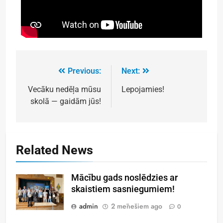
Previous:
Next:
Vecāku nedēļa mūsu
Lepojamies!
skolā — gaidām jūs!
Related News
Mācību gads noslēdzies ar
skaistiem sasniegumiem!
admin
2 mēnešiem ago
0