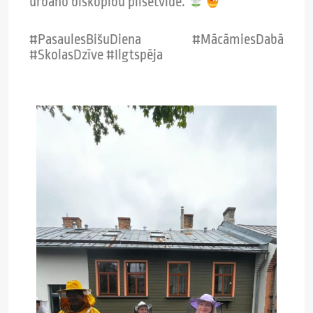
urbāno biškopību pilsētvidē.
#PasaulesBišuDiena #MācāmiesDabā
#SkolasDzīve #Ilgtspēja