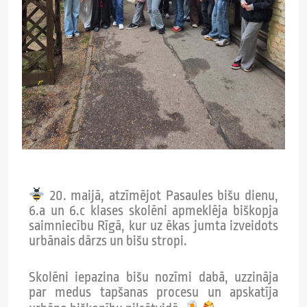
20. maijā, atzīmējot Pasaules bišu dienu,
6.a un 6.c klases skolēni apmeklēja biškopja
saimniecību Rīgā, kur uz ēkas jumta izveidots
urbānais dārzs un bišu stropi.
Skolēni iepazina bišu nozīmi dabā, uzzināja
par medus tapšanas procesu un apskatīja