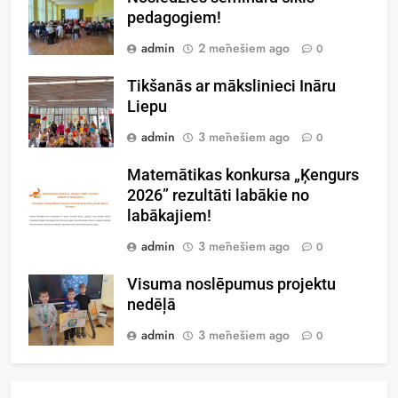
pedagogiem!
admin
2 mēnešiem ago
0
Tikšanās ar mākslinieci Ināru
Liepu
admin
3 mēnešiem ago
0
Matemātikas konkursa „Ķengurs
2026” rezultāti labākie no
labākajiem!
admin
3 mēnešiem ago
0
Visuma noslēpumus projektu
nedēļā
admin
3 mēnešiem ago
0