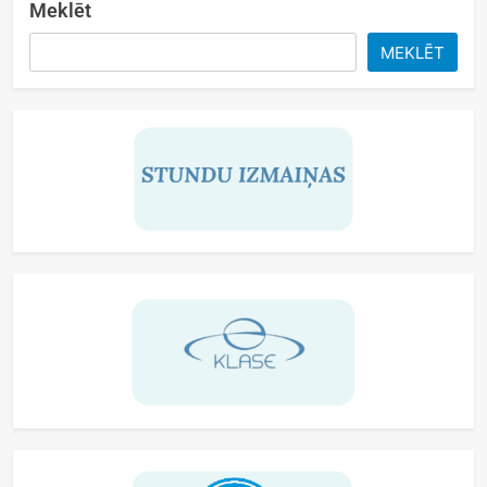
Meklēt
MEKLĒT