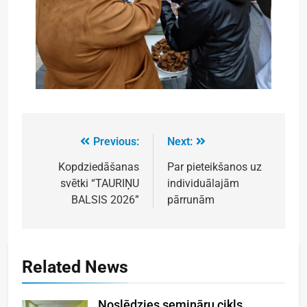
Previous:
Next:
Kopdziedāšanas
Par pieteikšanos uz
svētki “TAURIŅU
individuālajām
BALSIS 2026”
pārrunām
Related News
Noslēdzies semināru cikls