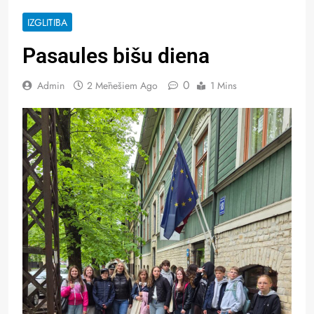
IZGLĪTĪBA
Pasaules bišu diena
0
Admin
2 Mēnešiem Ago
1 Mins